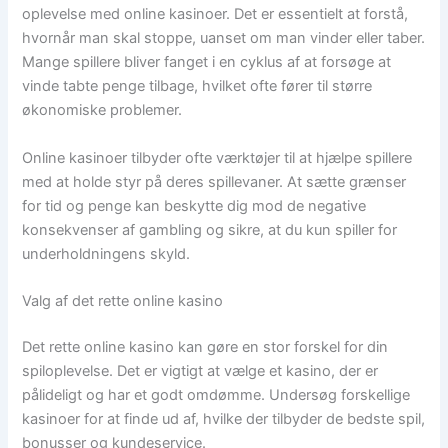
oplevelse med online kasinoer. Det er essentielt at forstå,
hvornår man skal stoppe, uanset om man vinder eller taber.
Mange spillere bliver fanget i en cyklus af at forsøge at
vinde tabte penge tilbage, hvilket ofte fører til større
økonomiske problemer.
Online kasinoer tilbyder ofte værktøjer til at hjælpe spillere
med at holde styr på deres spillevaner. At sætte grænser
for tid og penge kan beskytte dig mod de negative
konsekvenser af gambling og sikre, at du kun spiller for
underholdningens skyld.
Valg af det rette online kasino
Det rette online kasino kan gøre en stor forskel for din
spiloplevelse. Det er vigtigt at vælge et kasino, der er
pålideligt og har et godt omdømme. Undersøg forskellige
kasinoer for at finde ud af, hvilke der tilbyder de bedste spil,
bonusser og kundeservice.