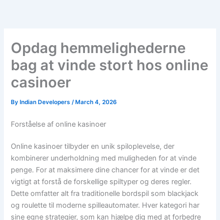
Skip
to
content
Opdag hemmelighederne
bag at vinde stort hos online
casinoer
By
Indian Developers
/
March 4, 2026
Forståelse af online kasinoer
Online kasinoer tilbyder en unik spiloplevelse, der
kombinerer underholdning med muligheden for at vinde
penge. For at maksimere dine chancer for at vinde er det
vigtigt at forstå de forskellige spiltyper og deres regler.
Dette omfatter alt fra traditionelle bordspil som blackjack
og roulette til moderne spilleautomater. Hver kategori har
sine egne strategier, som kan hjælpe dig med at forbedre