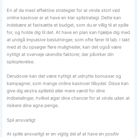
En af de mest effektive strategier for at vinde stort ved
online kasinoer er at have en klar spilstrategi. Dette kan
indebære at fastsætte et budget, som du er villig til at spille
for, og holde dig til det. At have en plan kan hjælpe dig med
at undgå impulsive beslutninger, som ofte fører til tab. I takt
med at du opsøger flere muligheder, kan det også være
nyttigt at overveje ukendte faktorer, der påvirker din
spiloplevelse.
Derudover kan det være nyttigt at udnytte bonusser og
kampagner, som mange online kasinoer tilbyder. Disse kan
give dig ekstra spilletid eller mere værdi for dine
indbetalinger, hvilket øger dine chancer for at vinde uden at
risikere dine egne penge.
Spil ansvarligt
At spille ansvarligt er en vigtig del af at have en positiv