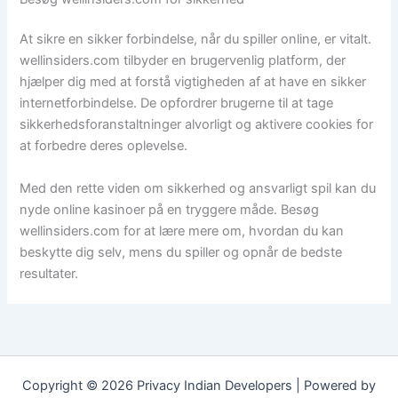
At sikre en sikker forbindelse, når du spiller online, er vitalt.
wellinsiders.com tilbyder en brugervenlig platform, der
hjælper dig med at forstå vigtigheden af at have en sikker
internetforbindelse. De opfordrer brugerne til at tage
sikkerhedsforanstaltninger alvorligt og aktivere cookies for
at forbedre deres oplevelse.
Med den rette viden om sikkerhed og ansvarligt spil kan du
nyde online kasinoer på en tryggere måde. Besøg
wellinsiders.com for at lære mere om, hvordan du kan
beskytte dig selv, mens du spiller og opnår de bedste
resultater.
Copyright © 2026 Privacy Indian Developers | Powered by