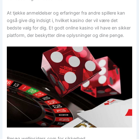
At tjekke anmeldelser og erfaringer fra andre spillere kan
også give dig indsigt i, hvilket kasino der vil være det
bedste valg for dig. Et godt online kasino vil have en sikker
platform, der beskytter dine oplysninger og dine penge.
Besøg wellinsiders.com for sikkerhed