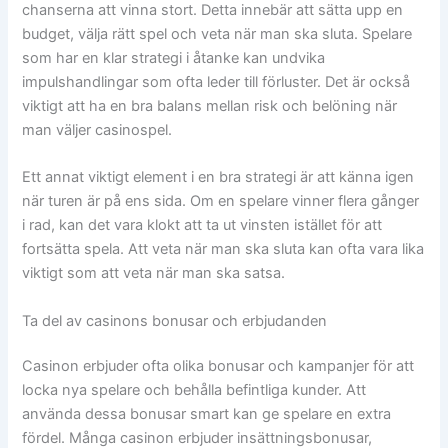
chanserna att vinna stort. Detta innebär att sätta upp en
budget, välja rätt spel och veta när man ska sluta. Spelare
som har en klar strategi i åtanke kan undvika
impulshandlingar som ofta leder till förluster. Det är också
viktigt att ha en bra balans mellan risk och belöning när
man väljer casinospel.
Ett annat viktigt element i en bra strategi är att känna igen
när turen är på ens sida. Om en spelare vinner flera gånger
i rad, kan det vara klokt att ta ut vinsten istället för att
fortsätta spela. Att veta när man ska sluta kan ofta vara lika
viktigt som att veta när man ska satsa.
Ta del av casinons bonusar och erbjudanden
Casinon erbjuder ofta olika bonusar och kampanjer för att
locka nya spelare och behålla befintliga kunder. Att
använda dessa bonusar smart kan ge spelare en extra
fördel. Många casinon erbjuder insättningsbonusar,