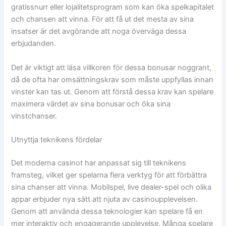
gratissnurr eller lojalitetsprogram som kan öka spelkapitalet
och chansen att vinna. För att få ut det mesta av sina
insatser är det avgörande att noga överväga dessa
erbjudanden.
Det är viktigt att läsa villkoren för dessa bonusar noggrant,
då de ofta har omsättningskrav som måste uppfyllas innan
vinster kan tas ut. Genom att förstå dessa krav kan spelare
maximera värdet av sina bonusar och öka sina
vinstchanser.
Utnyttja teknikens fördelar
Det moderna casinot har anpassat sig till teknikens
framsteg, vilket ger spelarna flera verktyg för att förbättra
sina chanser att vinna. Mobilspel, live dealer-spel och olika
appar erbjuder nya sätt att njuta av casinoupplevelsen.
Genom att använda dessa teknologier kan spelare få en
mer interaktiv och engagerande upplevelse. Många spelare