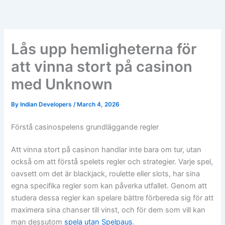
Skip
to
content
Lås upp hemligheterna för
att vinna stort på casinon
med Unknown
By
Indian Developers
/
March 4, 2026
Förstå casinospelens grundläggande regler
Att vinna stort på casinon handlar inte bara om tur, utan
också om att förstå spelets regler och strategier. Varje spel,
oavsett om det är blackjack, roulette eller slots, har sina
egna specifika regler som kan påverka utfallet. Genom att
studera dessa regler kan spelare bättre förbereda sig för att
maximera sina chanser till vinst, och för dem som vill kan
man dessutom
spela utan Spelpaus
.