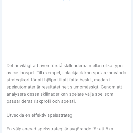
Det är viktigt att även förstå skillnaderna mellan olika typer
av casinospel. Till exempel, i blackjack kan spelare använda
strategikort för att hjälpa till att fatta beslut, medan i
spelautomater är resultatet helt slumpmässigt. Genom att
analysera dessa skillnader kan spelare välja spel som
passar deras riskprofil och spelstil.
Utveckla en effektiv spelsstrategi
En välplanerad spelsstrategi är avgörande för att öka