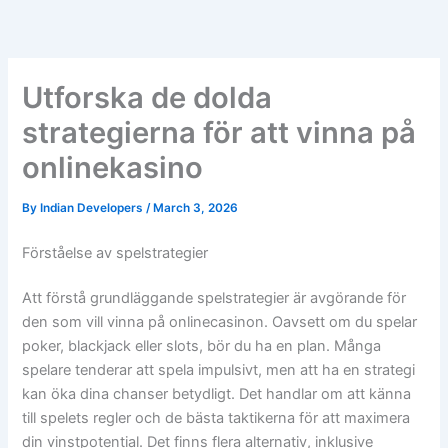
Skip
to
content
Utforska de dolda
strategierna för att vinna på
onlinekasino
By
Indian Developers
/
March 3, 2026
Förståelse av spelstrategier
Att förstå grundläggande spelstrategier är avgörande för
den som vill vinna på onlinecasinon. Oavsett om du spelar
poker, blackjack eller slots, bör du ha en plan. Många
spelare tenderar att spela impulsivt, men att ha en strategi
kan öka dina chanser betydligt. Det handlar om att känna
till spelets regler och de bästa taktikerna för att maximera
din vinstpotential. Det finns flera alternativ, inklusive