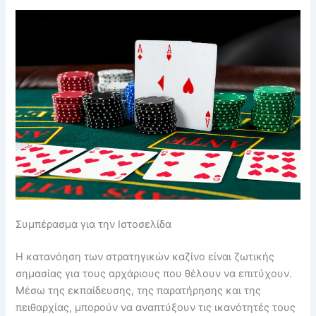
Συμπέρασμα για την Ιστοσελίδα
Η κατανόηση των στρατηγικών καζίνο είναι ζωτικής
σημασίας για τους αρχάριους που θέλουν να επιτύχουν.
Μέσω της εκπαίδευσης, της παρατήρησης και της
πειθαρχίας, μπορούν να αναπτύξουν τις ικανότητές τους