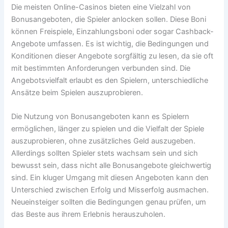
Die meisten Online-Casinos bieten eine Vielzahl von
Bonusangeboten, die Spieler anlocken sollen. Diese Boni
können Freispiele, Einzahlungsboni oder sogar Cashback-
Angebote umfassen. Es ist wichtig, die Bedingungen und
Konditionen dieser Angebote sorgfältig zu lesen, da sie oft
mit bestimmten Anforderungen verbunden sind. Die
Angebotsvielfalt erlaubt es den Spielern, unterschiedliche
Ansätze beim Spielen auszuprobieren.
Die Nutzung von Bonusangeboten kann es Spielern
ermöglichen, länger zu spielen und die Vielfalt der Spiele
auszuprobieren, ohne zusätzliches Geld auszugeben.
Allerdings sollten Spieler stets wachsam sein und sich
bewusst sein, dass nicht alle Bonusangebote gleichwertig
sind. Ein kluger Umgang mit diesen Angeboten kann den
Unterschied zwischen Erfolg und Misserfolg ausmachen.
Neueinsteiger sollten die Bedingungen genau prüfen, um
das Beste aus ihrem Erlebnis herauszuholen.