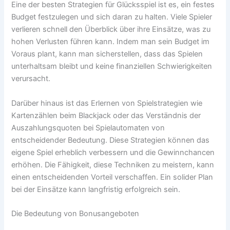
Eine der besten Strategien für Glücksspiel ist es, ein festes
Budget festzulegen und sich daran zu halten. Viele Spieler
verlieren schnell den Überblick über ihre Einsätze, was zu
hohen Verlusten führen kann. Indem man sein Budget im
Voraus plant, kann man sicherstellen, dass das Spielen
unterhaltsam bleibt und keine finanziellen Schwierigkeiten
verursacht.
Darüber hinaus ist das Erlernen von Spielstrategien wie
Kartenzählen beim Blackjack oder das Verständnis der
Auszahlungsquoten bei Spielautomaten von
entscheidender Bedeutung. Diese Strategien können das
eigene Spiel erheblich verbessern und die Gewinnchancen
erhöhen. Die Fähigkeit, diese Techniken zu meistern, kann
einen entscheidenden Vorteil verschaffen. Ein solider Plan
bei der Einsätze kann langfristig erfolgreich sein.
Die Bedeutung von Bonusangeboten