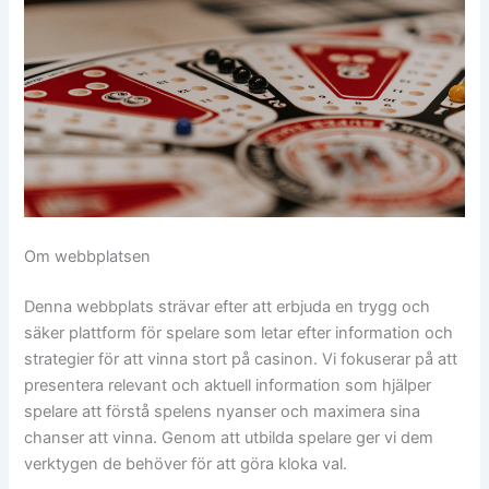
Om webbplatsen
Denna webbplats strävar efter att erbjuda en trygg och
säker plattform för spelare som letar efter information och
strategier för att vinna stort på casinon. Vi fokuserar på att
presentera relevant och aktuell information som hjälper
spelare att förstå spelens nyanser och maximera sina
chanser att vinna. Genom att utbilda spelare ger vi dem
verktygen de behöver för att göra kloka val.